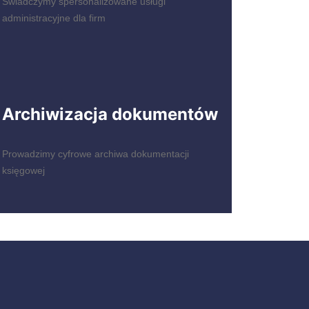
Świadczymy spersonalizowane usługi
administracyjne dla firm
Archiwizacja dokumentów
Prowadzimy cyfrowe archiwa dokumentacji
księgowej