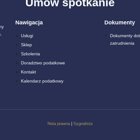
Umów spotkanie
Nawigacja
Dokumenty
my
.
Usługi
Dokumenty dot
zatrudnienia
Sklep
Szkolenia
Doradztwo podatkowe
Kontakt
Kalendarz podatkowy
Nota prawna
|
Sygnalista