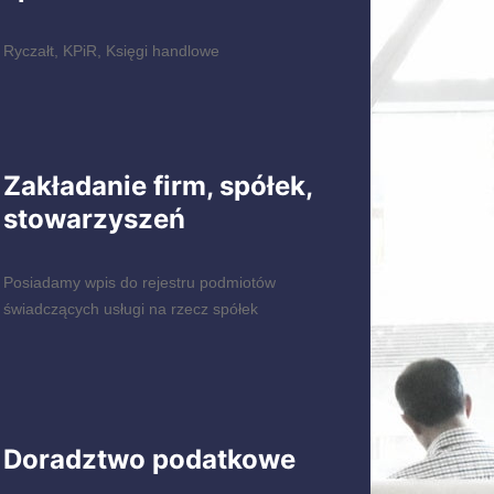
Ryczałt, KPiR, Księgi handlowe
Zakładanie firm, spółek,
stowarzyszeń
Posiadamy wpis do rejestru podmiotów
świadczących usługi na rzecz spółek
Doradztwo podatkowe