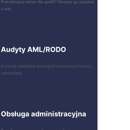
Potrzebujesz adres dla spółki? Możesz go uzyskać
u nas.
Audyty AML/RODO
Kontrola spełnienia wymogów ustawowych wraz z
zaleceniami
Obsługa administracyjna