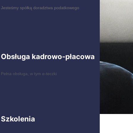
Jesteśmy spółką doradztwa podatkowego
Obsługa kadrowo-płacowa
Pełna obsługa, w tym e-teczki
Szkolenia