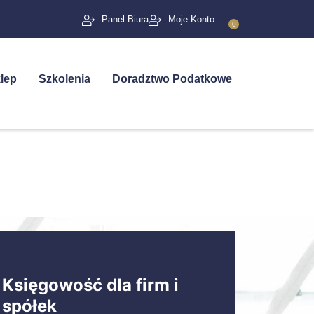
Panel Biura
Moje Konto
0
lep
Szkolenia
Doradztwo Podatkowe
Księgowość dla firm i
spółek