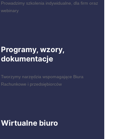
Prowadzimy szkolenia indywidualne, dla firm oraz
webinary
Programy, wzory,
dokumentacje
Tworzymy narzędzia wspomagające Biura
Rachunkowe i przedsiębiorców
Wirtualne biuro