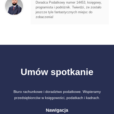
Doradca Podatkowy numer 14453, księgowy,
programista i podróżnik. Twierdzi, że zostało
jeszcze tyle fantastycznych miejsc do
zobaczenia!
Umów spotkanie
Biuro rachunkowe i doradztwo podatkowe. Wspieramy
przedsiębiorców w księgowości, podatkach i kadrach.
Nawigacja