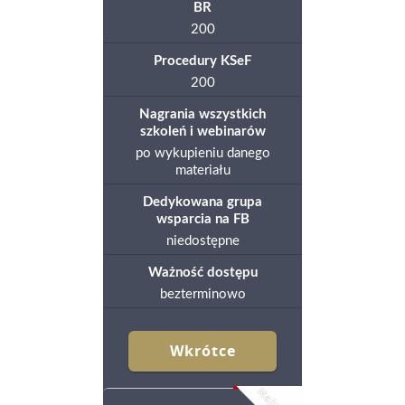
BR
200
Procedury KSeF
200
Nagrania wszystkich
szkoleń i webinarów
po wykupieniu danego
materiału
Dedykowana grupa
wsparcia na FB
niedostępne
Ważność dostępu
bezterminowo
Wkrótce