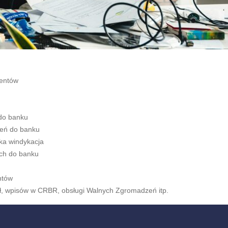
ientów
do banku
eń do banku
kka windykacja
ch do banku
ntów
ł, wpisów w CRBR, obsługi Walnych Zgromadzeń itp.