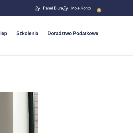
Panel Biura
Moje Konto
0
lep
Szkolenia
Doradztwo Podatkowe