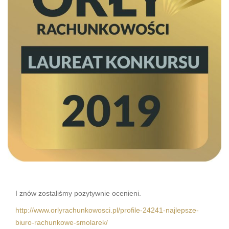
I znów zostaliśmy pozytywnie ocenieni.
http://www.orlyrachunkowosci.pl/profile-24241-najlepsze-
biuro-rachunkowe-smolarek/