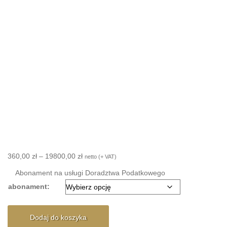
Zakres
360,00
zł
–
19800,00
zł
netto (+ VAT)
cen:
Abonament na usługi Doradztwa Podatkowego
od
abonament:
360,00 zł
do
ilość
19800,00 zł
Dodaj do koszyka
GeniuszPRO