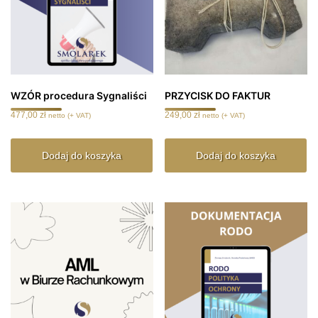
WZÓR procedura Sygnaliści
PRZYCISK DO FAKTUR
477,00
zł
249,00
zł
netto (+ VAT)
netto (+ VAT)
Dodaj do koszyka
Dodaj do koszyka