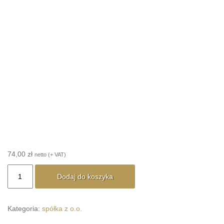
74,00
zł
netto (+ VAT)
ilość
Dodaj do koszyka
WZÓR
ustanowienie
pełnomocnika
Kategoria:
spółka z o.o.
do