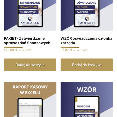
PAKIET- Zatwierdzanie
WZÓR oświadczenia członka
sprawozdań finansowych
zarządu
474,00
zł
97,00
zł
netto (+ VAT)
netto (+ VAT)
Dodaj do koszyka
Dodaj do koszyka