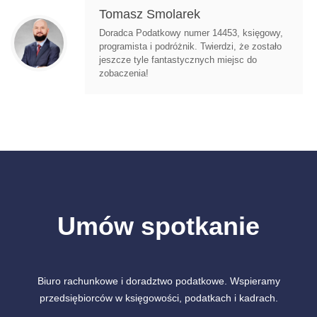
Tomasz Smolarek
Doradca Podatkowy numer 14453, księgowy,
programista i podróżnik. Twierdzi, że zostało
jeszcze tyle fantastycznych miejsc do
zobaczenia!
Umów spotkanie
Biuro rachunkowe i doradztwo podatkowe. Wspieramy
przedsiębiorców w księgowości, podatkach i kadrach.