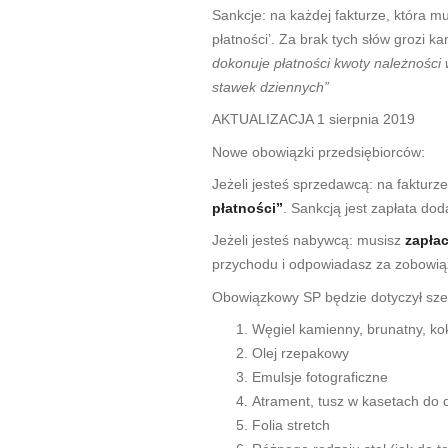
Sankcje: na każdej fakturze, która
płatności’. Za brak tych słów grozi k
dokonuje płatności kwoty należności
stawek dziennych”
AKTUALIZACJA 1 sierpnia 2019
Nowe obowiązki przedsiębiorców:
Jeżeli jesteś sprzedawcą: na faktur
płatności”
. Sankcją jest zapłata do
Jeżeli jesteś nabywcą: musisz
zapła
przychodu i odpowiadasz za zobowią
Obowiązkowy SP będzie dotyczył szer
Węgiel kamienny, brunatny, kok
Olej rzepakowy
Emulsje fotograficzne
Atrament, tusz w kasetach do 
Folia stretch