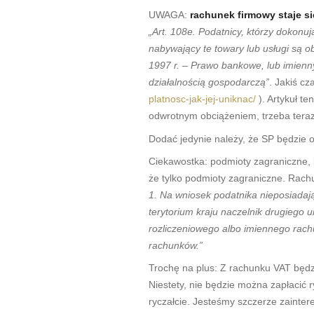
UWAGA:
rachunek firmowy staje s
„Art. 108e. Podatnicy, którzy dokonu
nabywający te towary lub usługi są o
1997 r. – Prawo bankowe, lub imienn
działalnością gospodarczą”
. Jakiś c
platnosc-jak-jej-uniknac/
). Artykuł te
odwrotnym obciążeniem, trzeba teraz 
Dodać jedynie należy, że SP będzie o
Ciekawostka: podmioty zagraniczne, 
że tylko podmioty zagraniczne. Rachu
1. Na wniosek podatnika nieposiadają
terytorium kraju naczelnik drugiego
rozliczeniowego albo imiennego rac
rachunków.”
Trochę na plus: Z rachunku VAT będzi
Niestety, nie będzie można zapłacić 
ryczałcie. Jesteśmy szczerze zainte