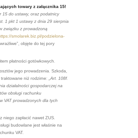
jących towary z załącznika 15!
r 15 do ustawy, oraz podatnicy
. 1 pkt 1 ustawy z dnia 29 sierpnia
 w związku z prowadzoną
https://smolarek.biz.pl/podzielona-
„wrażliwe”, objęte do tej pory
mitem płatności gotówkowych.
kosztów jego prowadzenia. Szkoda,
j traktowane niż rodzime:
„Art. 108f.
nia działalności gospodarczej na
ztów obsługi rachunku
ów VAT prowadzonych dla tych
 z niego zapłacić nawet ZUS.
sługi budowlane jest właśnie na
achunku VAT.