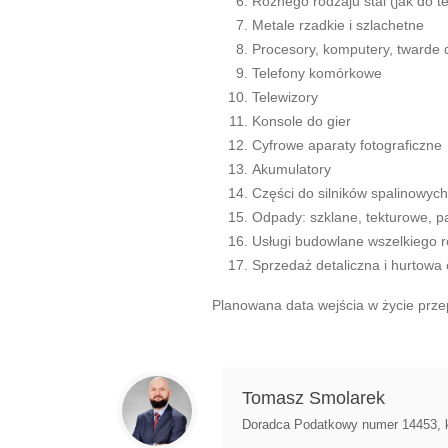
Różnego rodzaju stal (jak do te
Metale rzadkie i szlachetne
Procesory, komputery, twarde 
Telefony komórkowe
Telewizory
Konsole do gier
Cyfrowe aparaty fotograficzne
Akumulatory
Części do silników spalinowych
Odpady: szklane, tekturowe, p
Usługi budowlane wszelkiego r
Sprzedaż detaliczna i hurtowa
Planowana data wejścia w życie prze
Tomasz Smolarek
Doradca Podatkowy numer 14453, ksi