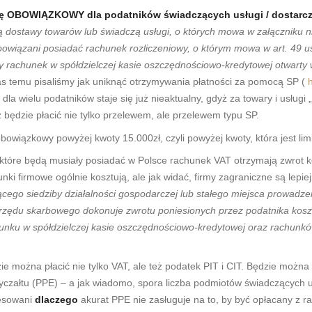
ię OBOWIĄZKOWY dla podatników świadczących usługi / dostarcza
ją dostawy towarów lub świadczą usługi, o których mowa w załączniku n
bowiązani posiadać rachunek rozliczeniowy, o którym mowa w art. 49 ust
y rachunek w spółdzielczej kasie oszczędnościowo-kredytowej otwarty
zas temu pisaliśmy jak uniknąć otrzymywania płatności za pomocą SP (
n dla wielu podatników staje się już nieaktualny, gdyż za towary i usługi 
będzie płacić nie tylko przelewem, ale przelewem typu SP.
bowiązkowy powyżej kwoty 15.000zł, czyli powyżej kwoty, która jest li
które będą musiały posiadać w Polsce rachunek VAT otrzymają zwrot 
nki firmowe ogólnie kosztują, ale jak widać, firmy zagraniczne są lepie
cego siedziby działalności gospodarczej lub stałego miejsca prowadze
 urzędu skarbowego dokonuje zwrotu poniesionych przez podatnika kos
hunku w spółdzielczej kasie oszczędnościowo-kredytowej oraz rachunk
e można płacić nie tylko VAT, ale też podatek PIT i CIT. Będzie można
ryczałtu (PPE) – a jak wiadomo, spora liczba podmiotów świadczących u
resowani
dlaczego
akurat PPE nie zasługuje na to, by być opłacany z r