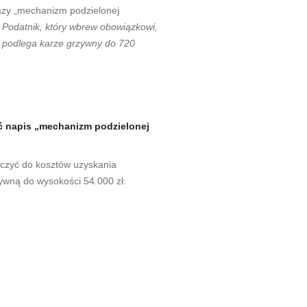
azy „mechanizm podzielonej
1. Podatnik, który wbrew obowiązkowi,
, podlega karze grzywny do 720
ć napis „mechanizm podzielonej
aliczyć do kosztów uzyskania
wną do wysokości 54.000 zł.