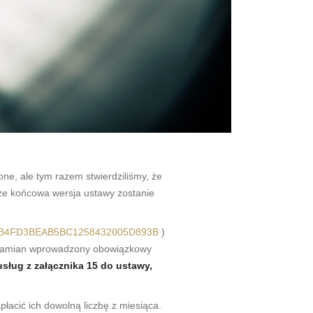
one, ale tym razem stwierdziliśmy, że
cze końcowa wersja ustawy zostanie
83A8AB4FD3BEAB5BC1258432005D893B
)
 w zamian wprowadzony obowiązkowy
usług z załącznika 15 do ustawy,
łacić ich dowolną liczbę z miesiąca.