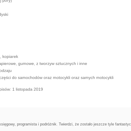
j pory)
dyski
, kopiarek
apierowe, gumowe, z tworzyw sztucznych i inne
odzaju
 części do samochodów oraz motocykli oraz samych motocykli
pisów: 1 listopada 2019
ęgowy, programista i podróżnik. Twierdzi, że zostało jeszcze tyle fantasty