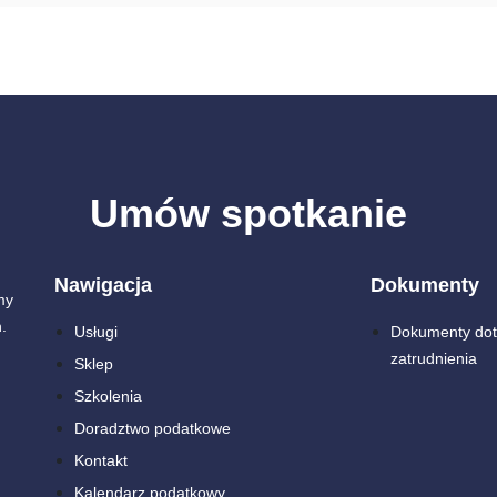
Umów spotkanie
Nawigacja
Dokumenty
my
.
Usługi
Dokumenty dot
zatrudnienia
Sklep
Szkolenia
Doradztwo podatkowe
Kontakt
Kalendarz podatkowy