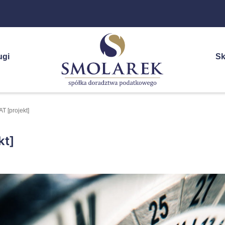
ugi
Sk
T [projekt]
kt]