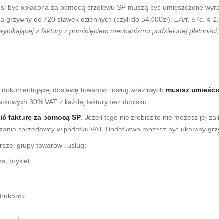
 musi być opłacona za pomocą przelewu SP muszą być umieszczone wyr
ara grzywny do 720 stawek dziennych (czyli do 54.000zł):
„„Art. 57c. § 
 wynikającej z faktury z pominięciem mechanizmu podzielonej płatności
ze dokumentującej dostawę towarów i usług wrażliwych
musisz umieści
datkowych 30% VAT z każdej faktury bez dopisku.
cić fakturę za pomocą SP
. Jeżeli tego nie zrobisz to nie możesz jej z
zania sprzedawcy w podatku VAT. Dodatkowo możesz być ukarany grzy
szej grupy towarów i usług:
s, brykiet
drukarek