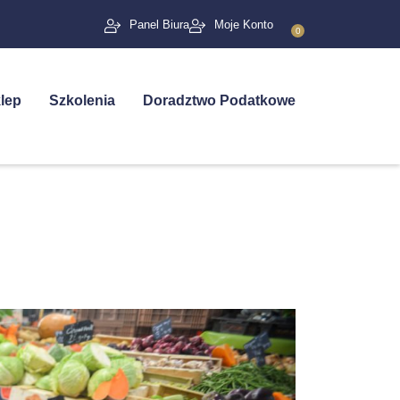
Panel Biura
Moje Konto
0
lep
Szkolenia
Doradztwo Podatkowe