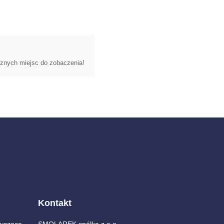
cznych miejsc do zobaczenia!
Kontakt
yczące
SMOLAREK spółka z o.o.