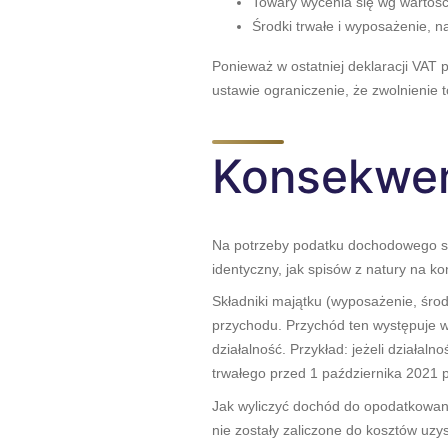
Towary wycenia się wg wartośc
Środki trwałe i wyposażenie, n
Ponieważ w ostatniej deklaracji VAT 
ustawie ograniczenie, że zwolnienie
Konsekwen
Na potrzeby podatku dochodowego spo
identyczny, jak spisów z natury na ko
Składniki majątku (wyposażenie, środ
przychodu. Przychód ten występuje w 
działalność. Przykład: jeżeli działal
trwałego przed 1 października 2021
Jak wyliczyć dochód do opodatkowani
nie zostały zaliczone do kosztów uz