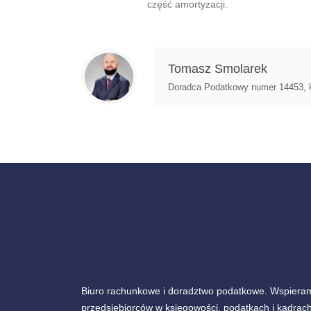
część amortyzacji.
Tomasz Smolarek
Doradca Podatkowy numer 14453, ksi
Biuro rachunkowe i doradztwo podatkowe. Wspiera
przedsiębiorców w księgowości, podatkach i kadrach