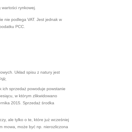
 wartości rynkowej.
ie nie podlega VAT. Jest jednak w
 podatku PCC.
wych. Układ spisu z natury jest
PiR.
nak ich sprzedaż powoduje powstanie
iesiącu, w którym zlikwidowano
ziernika 2015. Sprzedaż środka
 ale tylko o te, które już wcześniej
ym mowa, może być np. nierozliczona