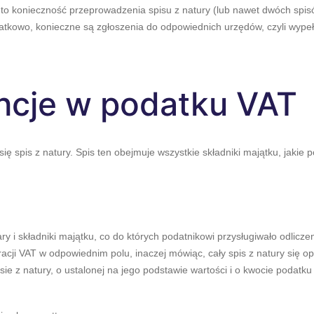
 konieczność przeprowadzenia spisu z natury (lub nawet dwóch spisów)
atkowo, konieczne są zgłoszenia do odpowiednich urzędów, czyli wyp
cje w podatku VAT
 spis z natury. Spis ten obejmuje wszystkie składniki majątku, jakie p
ary i składniki majątku, co do których podatnikowi przysługiwało odlic
racji VAT w odpowiednim polu, inaczej mówiąc, cały spis z natury się 
ie z natury, o ustalonej na jego podstawie wartości i o kwocie podatku