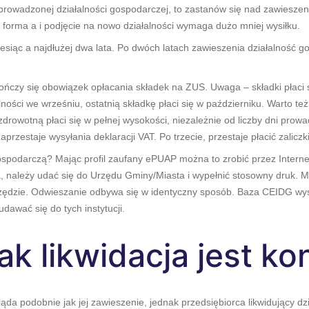
prowadzonej działalności gospodarczej, to zastanów się nad zawieszen
za forma a i podjęcie na nowo działalności wymaga dużo mniej wysiłku.
siąc a najdłużej dwa lata. Po dwóch latach zawieszenia działalność go
ończy się obowiązek opłacania składek na ZUS. Uwaga – składki płaci 
lności we wrześniu, ostatnią składkę płaci się w październiku. Warto 
zdrowotną płaci się w pełnej wysokości, niezależnie od liczby dni prow
aprzestaje wysyłania deklaracji VAT. Po trzecie, przestaje płacić zalic
 gospodarczą? Mając profil zaufany ePUAP można to zrobić przez Inter
 należy udać się do Urzędu Gminy/Miasta i wypełnić stosowny druk. Mo
Urzędzie. Odwieszanie odbywa się w identyczny sposób. Baza CEIDG wy
dawać się do tych instytucji.
ak likwidacja jest k
ląda podobnie jak jej zawieszenie, jednak przedsiębiorca likwidujący d