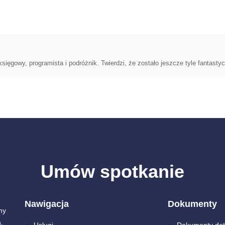
ęgowy, programista i podróżnik. Twierdzi, że zostało jeszcze tyle fantasty
Umów spotkanie
Nawigacja
Dokumenty
my
.
Usługi
Dokumenty dot