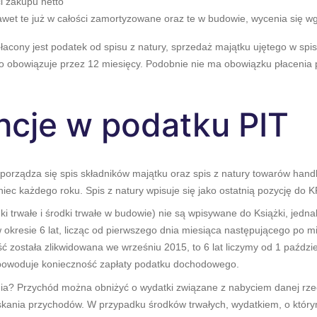
i zakupu netto
awet te już w całości zamortyzowane oraz te w budowie, wycenia się wg
płacony jest podatek od spisu z natury, sprzedaż majątku ujętego w spis
 to obowiązuje przez 12 miesięcy. Podobnie nie ma obowiązku płacenia
cje w podatku PIT
rządza się spis składników majątku oraz spis z natury towarów handlo
niec każdego roku. Spis z natury wpisuje się jako ostatnią pozycję do K
ki trwałe i środki trwałe w budowie) nie są wpisywane do Książki, jed
okresie 6 lat, licząc od pierwszego dnia miesiąca następującego po m
ność została zlikwidowana we wrześniu 2015, to 6 lat liczymy od 1 paźd
 powoduje konieczność zapłaty podatku dochodowego.
a? Przychód można obniżyć o wydatki związane z nabyciem danej rzeczy,
yskania przychodów. W przypadku środków trwałych, wydatkiem, o któr