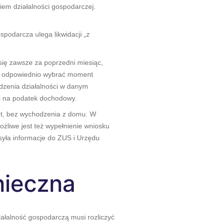
iem działalności gospodarczej.
spodarcza ulega likwidacji „z
się zawsze za poprzedni miesiąc,
też odpowiednio wybrać moment
adzenia działalności w danym
zki na podatek dochodowy.
net, bez wychodzenia z domu. W
żliwe jest też wypełnienie wniosku
syła informacje do ZUS i Urzędu
onieczna
ziałalność gospodarczą musi rozliczyć