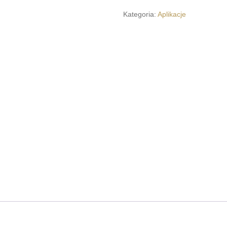
GeniuszZUA
Kategoria:
Aplikacje
Ultimate