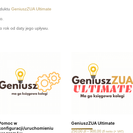
duktu
GeniuszZUA Ultimate
o.
 rok od daty jego upływu.
Pomoc w
GeniuszZUA Ultimate
konfiguracji/uruchomieniu
Zakres
250,00
zł
–
900,00
zł
netto (+ VAT)