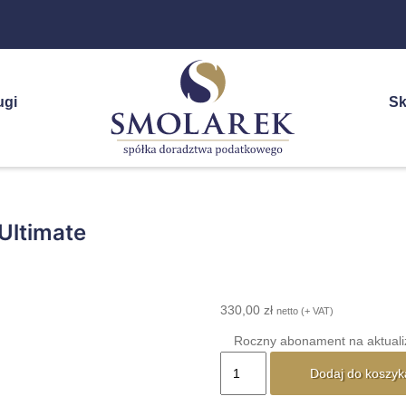
ugi
Sk
Ultimate
330,00
zł
netto (+ VAT)
Roczny abonament na aktual
ilość
Dodaj do koszyk
Abonament
na