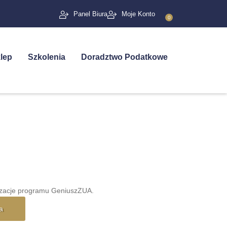
Panel Biura
Moje Konto
0
lep
Szkolenia
Doradztwo Podatkowe
izacje programu GeniuszZUA.
a