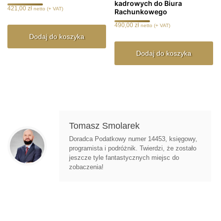
kadrowych do Biura
421,00
zł
netto (+ VAT)
Rachunkowego
490,00
zł
netto (+ VAT)
Dodaj do koszyka
Dodaj do koszyka
Tomasz Smolarek
Doradca Podatkowy numer 14453, księgowy,
programista i podróżnik. Twierdzi, że zostało
jeszcze tyle fantastycznych miejsc do
zobaczenia!