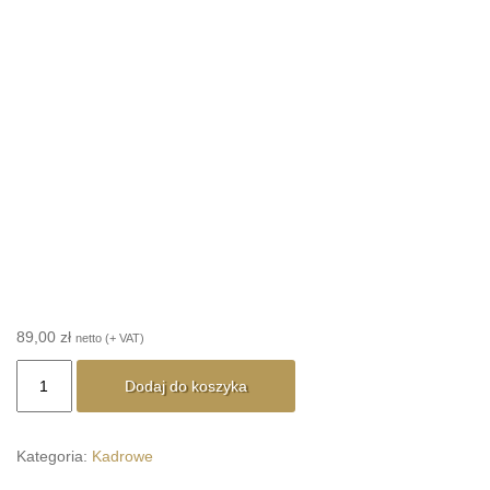
89,00
zł
netto (+ VAT)
ilość
Dodaj do koszyka
Informacja
o
warunkach
Kategoria:
Kadrowe
zatrudnienia