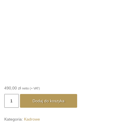
490,00
zł
netto (+ VAT)
ilość
Dodaj do koszyka
ZESTAW
dokumentów
kadrowych
Kategoria:
Kadrowe
do