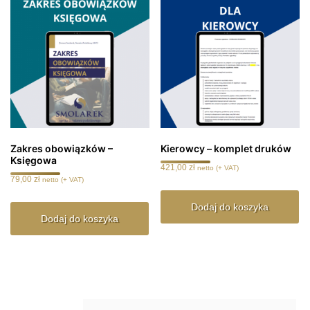
Zakres obowiązków –
Kierowcy – komplet druków
Księgowa
421,00
zł
netto (+ VAT)
79,00
zł
netto (+ VAT)
Dodaj do koszyka
Dodaj do koszyka