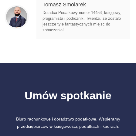
Tomasz Smolarek
Doradca Podatkowy numer 14453, księgowy,
programista i podróżnik. Twierdzi, że zostało
jeszcze tyle fantastycznych miejsc do
zobaczenia!
Umów spotkanie
Biuro rachunkowe i doradztwo podatkowe. Wspieramy
przedsiębiorców w księgowości, podatkach i kadrach.