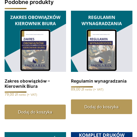
Podobne produkty
Zakres obowiązków –
Regulamin wynagradzania
Kierownik Biura
89,00
zł
netto (+ VAT)
79,00
zł
netto (+ VAT)
Dodaj do koszyka
Dodaj do koszyka